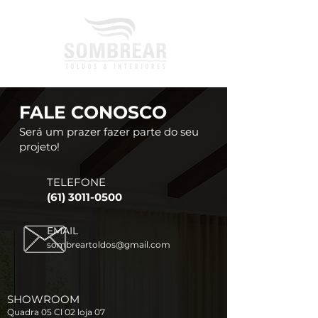
FALE CONOSCO
Será um prazer fazer parte do seu
projeto!
TELEFONE
(61) 3011-0500
EMAIL
sombreartoldos@gmail.com
SHOWROOM
Quadra 05 Cl 02 loja 07