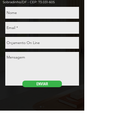
Sobradinho/DF - CEP:
73.031-605
ENVIAR